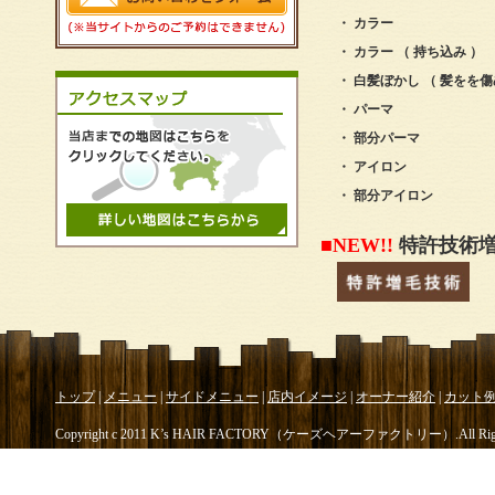
・ カラー
・ カラー （ 持ち込み ）
・ 白髪ぼかし （ 髪をを
・ パーマ
・ 部分パーマ
・ アイロン
・ 部分アイロン
■NEW!!
特許技術
トップ
|
メニュー
|
サイドメニュー
|
店内イメージ
|
オーナー紹介
|
カット
Copyright c 2011 K’s HAIR FACTORY（ケーズヘアーファクトリー）.All Rights